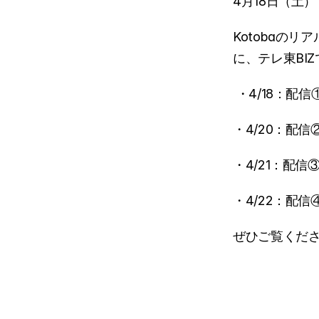
4月18日（土）
Kotobaの
に、テレ東BI
 ・4/18：配信①
・4/20：配信②
・4/21：配信③
・4/22：配信④
ぜひご覧くだ