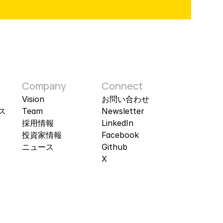
Company
Connect
Vision
お問い​合わせ
ス
Team
Newsletter
採​用​情報​
LinkedIn
投資​家​情報​
Facebook
ニュース
Github
X