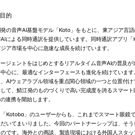
目的
発の音声AI基盤モデル「Koto」をもとに、東アジア言
AIによる同時通訳を提供しています。同時通訳アプリ「Ko
アジア市場を中心に急速な成長を続けています。
エージェントをはじめとするリアルタイム音声AIの普及が
を中心に、最適なインターフェースも進化を続けています
、AIウェアラブル領域を重点関心領域の一つと位置付け
として、鯖江発のものづくりで高い完成度を誇るスマート
」との連携を開始します。
「Kotoba」のユーザーからも、これまでスマート眼鏡
ただいてまいりました。今回のパートナーシップは、そう
ものです。海外との商談、製造現場における外国人スタッ