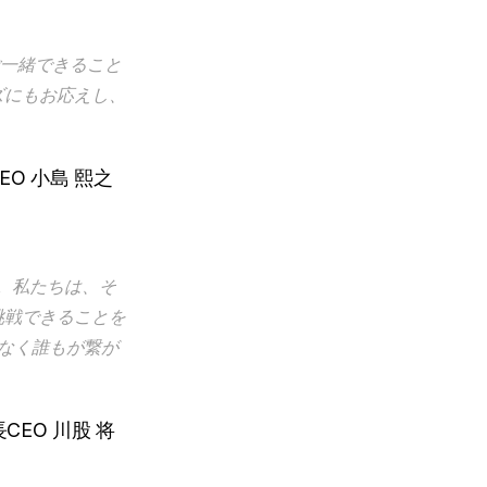
ご一緒できること
ズにもお応えし、
EO 小島 熙之
来。私たちは、そ
挑戦できることを
なく誰もが繋が
CEO 川股 将