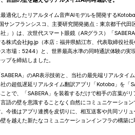
適化したリアルタイム音声AIモデルを開発するKotoba Techn
：米国サンフランシスコ、主要研究開発拠点：東京都千代田
社」）は、次世代スマート眼鏡（ARグラス）「SABER
る株式会社jig.jp（本店：福井県鯖江市、代表取締役社長
ス市場：5244）と、世界最高水準の同時通訳体験の実
シップを締結しました。
SABERA」のAR表示技術と、当社の最先端リアルタイム
社の超低遅延リアルタイム翻訳アプリ「Kotoba」を「SA
ことで、「SABERA」を装着するだけで相手の言葉が
、言語の壁を意識することなく自然にコミュニケーション
す。今後はアプリ連携を皮切りに、相互送客や共同ソリュ
の壁を越えた新たなコミュニケーションインフラの構築に