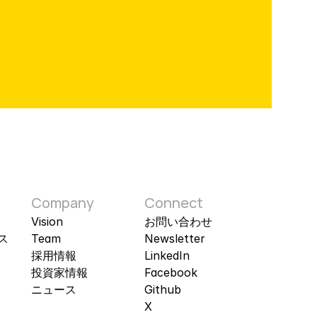
Company
Connect
Vision
お問い​合わせ
ス
Team
Newsletter
採​用​情報​
LinkedIn
投資​家​情報​
Facebook
ニュース
Github
X