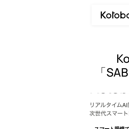
K
「SAB
スマート眼鏡で