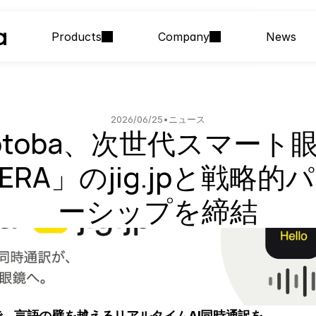
Products
Company
News
2026/06/25
•
ニュース
otoba、次世代スマート
ERA」のjig.jpと戦略
ーシップを締結
、言語の壁を越えるリアルタイムAI同時通訳を。