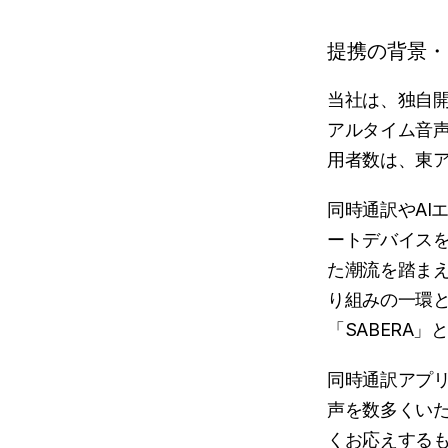
提携の背景・
当社は、独自開
アルタイム音声
用者数は、東
同時通訳やAI
ートデバイス
た潮流を踏まえ
り組みの一環
「SABERA
同時通訳アプリ
声を数多くい
くお応えする