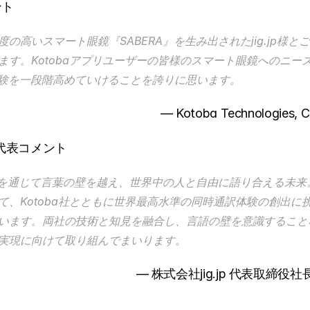
ント
の高いスマート眼鏡『SABERA』を生み出されたjig.jp様と
ます。Kotobaアプリユーザーの皆様のスマート眼鏡へのニー
体験を一段階高めていけることを誇りに思います。
　　　　　　　　　　　― Kotoba Technologies, C
p 代表コメント
A』を通じて言葉の壁を越え、世界中の人と自由に語り合える未
て、Kotoba社とともに世界最高水準の同時通訳体験の創出に
います。両社の技術と知見を融合し、言語の壁を意識すること
実現に向けて取り組んでまいります。
　　　　　　　　　　― 株式会社jig.jp 代表取締役社長