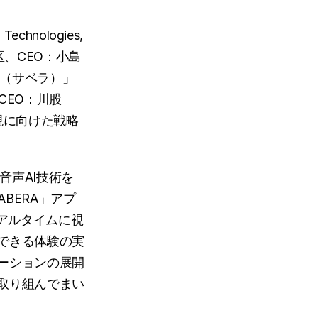
ologies, 
区、CEO：小島
A（サベラ）」
CEO：川股
現に向けた戦略
音声AI技術を
BERA」アプ
リアルタイムに視
できる体験の実
ーションの展開
取り組んでまい