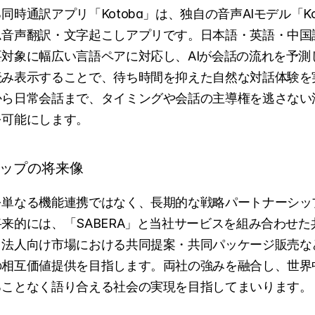
同時通訳アプリ「Kotoba」は、独自の音声AIモデル「K
ム音声翻訳・文字起こしアプリです。日本語・英語・中国
対象に幅広い言語ペアに対応し、AIが会話の流れを予測
読み表示することで、待ち時間を抑えた自然な対話体験を
から日常会話まで、タイミングや会話の主導権を逃さない
を可能にします。
ップの将来像
を単なる機能連携ではなく、長期的な戦略パートナーシッ
来的には、「SABERA」と当社サービスを組み合わせ
、法人向け市場における共同提案・共同パッケージ販売な
の相互価値提供を目指します。両社の強みを融合し、世界
ることなく語り合える社会の実現を目指してまいります。