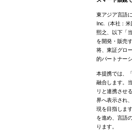
東アジア言語に最
Inc.（本社
熙之、以下「当
を開発・販売す
将、東証グロー
的パートナー
本提携では、「
融合します。当
リと連携させる
界へ表示され
現を目指しま
を進め、言語
ります。